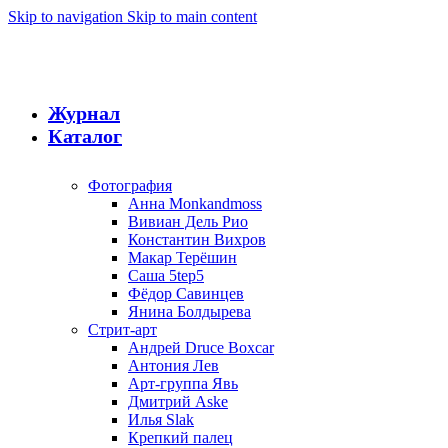
Skip to navigation
Skip to main content
Журнал
Каталог
Фотография
Анна Monkandmoss
Вивиан Дель Рио
Константин Вихров
Макар Терёшин
Саша 5tep5
Фёдор Савинцев
Янина Болдырева
Стрит-арт
Андрей Druce Boxcar
Антония Лев
Арт-группа Явь
Дмитрий Aske
Илья Slak
Крепкий палец