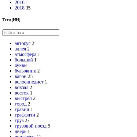
2016
1
2018
35
Теги (ИИ)
автобус
2
аллея
2
атмосфера
1
большой
1
буквы
1
булыжник
2
вагон
25
велосипедист
1
вокзал
2
восток
1
выстрел
2
город
2
гравий
1
граффити
2
груз
27
грузовой поезд
5
дверь
1
двигатель
11