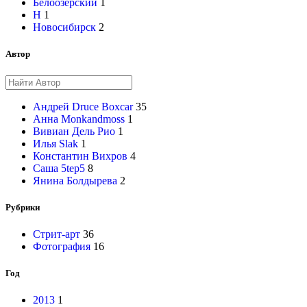
Белоозёрский
1
Н
1
Новосибирск
2
Автор
Андрей Druce Boxcar
35
Анна Monkandmoss
1
Вивиан Дель Рио
1
Илья Slak
1
Константин Вихров
4
Саша 5tep5
8
Янина Болдырева
2
Рубрики
Стрит-арт
36
Фотография
16
Год
2013
1