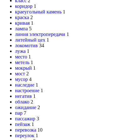
класс
2
коридор
1
краеугольный камень
1
краска
2
кривая
1
лампа
5
линия электропередачи
1
литейный цех
1
локомотив
34
лужа
1
место
1
метель
1
мокрый
1
мост
2
мусор
4
наследие
1
настроение
1
негатив
1
облако
2
ожидание
2
пар
7
пассажир
3
пейзаж
1
перевозка
10
переулок
1