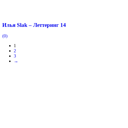
Илья Slak – Леттеринг 14
(0)
1
2
3
→