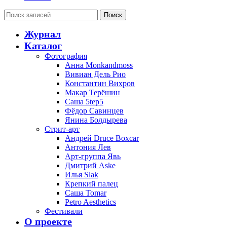
Поиск
Журнал
Каталог
Фотография
Анна Monkandmoss
Вивиан Дель Рио
Константин Вихров
Макар Терёшин
Саша 5tep5
Фёдор Савинцев
Янина Болдырева
Стрит-арт
Андрей Druce Boxcar
Антония Лев
Арт-группа Явь
Дмитрий Aske
Илья Slak
Крепкий палец
Саша Tomar
Petro Aesthetics
Фестивали
О проекте