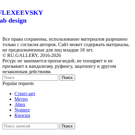
FLEXEEVSKY
lab design
Все права сохранены, использование материалов разрешено
только с согласия авторов. Сайт может содержать материалы,
не предназначенные для лиц младше 18 лет.
© RU.GALLERY, 2016-2026
Ресурс не занимается пропагандой, не поощряет и не
призывает к вандализму, руфингу, зацепингу и другим
незаконным действиям.
Поиск
Popular requests
Стрит-арт
Метро
Абих
Nomerz
Киоски
Поиск