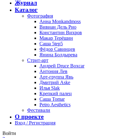
Журнал
Каталог
Фотография
Анна Monkandmoss
Вивиан Дель Рио
Константин Вихров
Макар Терёшин
Саша 5tep5
Фёдор Савинцев
Янина Болдырева
Стрит-арт
Андрей Druce Boxcar
Антония Лев
Арт-группа Явь
Дмитрий Aske
Илья Slak
Крепкий палец
Саша Tomar
Petro Aesthetics
Фестивали
О проекте
Вход / Регистрация
Войти