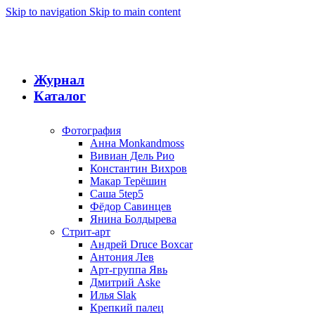
Skip to navigation
Skip to main content
Журнал
Каталог
Фотография
Анна Monkandmoss
Вивиан Дель Рио
Константин Вихров
Макар Терёшин
Саша 5tep5
Фёдор Савинцев
Янина Болдырева
Стрит-арт
Андрей Druce Boxcar
Антония Лев
Арт-группа Явь
Дмитрий Aske
Илья Slak
Крепкий палец