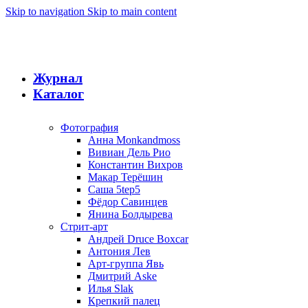
Skip to navigation
Skip to main content
Журнал
Каталог
Фотография
Анна Monkandmoss
Вивиан Дель Рио
Константин Вихров
Макар Терёшин
Саша 5tep5
Фёдор Савинцев
Янина Болдырева
Стрит-арт
Андрей Druce Boxcar
Антония Лев
Арт-группа Явь
Дмитрий Aske
Илья Slak
Крепкий палец