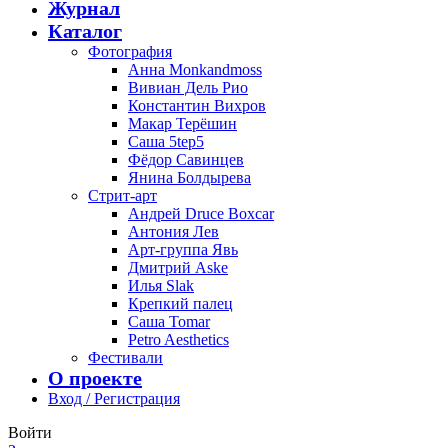
Журнал
Каталог
Фотография
Анна Monkandmoss
Вивиан Дель Рио
Константин Вихров
Макар Терёшин
Саша 5tep5
Фёдор Савинцев
Янина Болдырева
Стрит-арт
Андрей Druce Boxcar
Антония Лев
Арт-группа Явь
Дмитрий Aske
Илья Slak
Крепкий палец
Саша Tomar
Petro Aesthetics
Фестивали
О проекте
Вход / Регистрация
Войти