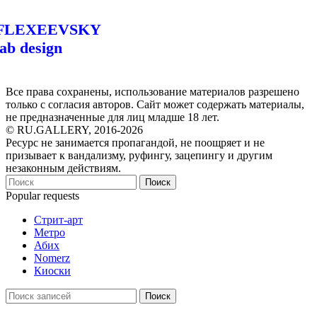
FLEXEEVSKY
lab design
Все права сохранены, использование материалов разрешено
только с согласия авторов. Сайт может содержать материалы,
не предназначенные для лиц младше 18 лет.
© RU.GALLERY, 2016-2026
Ресурс не занимается пропагандой, не поощряет и не
призывает к вандализму, руфингу, зацепингу и другим
незаконным действиям.
Поиск
Popular requests
Стрит-арт
Метро
Абих
Nomerz
Киоски
Поиск