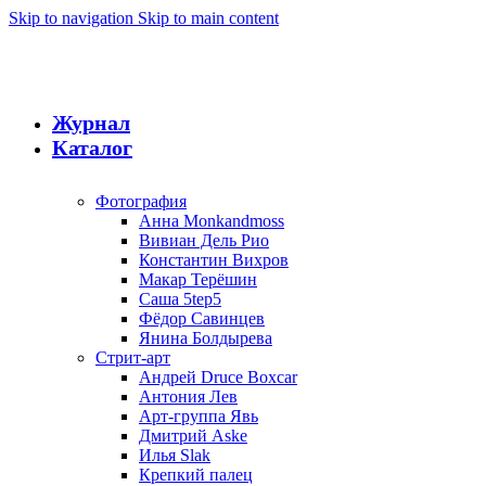
Skip to navigation
Skip to main content
Журнал
Каталог
Фотография
Анна Monkandmoss
Вивиан Дель Рио
Константин Вихров
Макар Терёшин
Саша 5tep5
Фёдор Савинцев
Янина Болдырева
Стрит-арт
Андрей Druce Boxcar
Антония Лев
Арт-группа Явь
Дмитрий Aske
Илья Slak
Крепкий палец