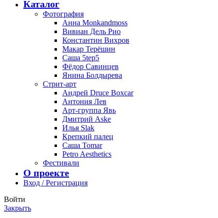
Каталог
Фотография
Анна Monkandmoss
Вивиан Дель Рио
Константин Вихров
Макар Терёшин
Саша 5tep5
Фёдор Савинцев
Янина Болдырева
Стрит-арт
Андрей Druce Boxcar
Антония Лев
Арт-группа Явь
Дмитрий Aske
Илья Slak
Крепкий палец
Саша Tomar
Petro Aesthetics
Фестивали
О проекте
Вход / Регистрация
Войти
Закрыть