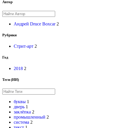
Автор
Андрей Druce Boxcar
2
Рубрики
Стрит-арт
2
Год
2018
2
Теги (ИИ)
буквы
1
дверь
1
заклёпка
2
промышленный
2
система
2
текст
1