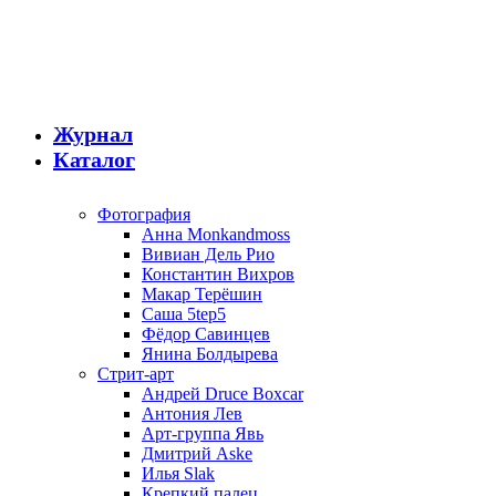
Журнал
Каталог
Фотография
Анна Monkandmoss
Вивиан Дель Рио
Константин Вихров
Макар Терёшин
Саша 5tep5
Фёдор Савинцев
Янина Болдырева
Стрит-арт
Андрей Druce Boxcar
Антония Лев
Арт-группа Явь
Дмитрий Aske
Илья Slak
Крепкий палец