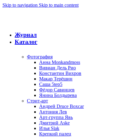
Skip to navigation
Skip to main content
Журнал
Каталог
Фотография
Анна Monkandmoss
Вивиан Дель Рио
Константин Вихров
Макар Терёшин
Саша 5tep5
Фёдор Савинцев
Янина Болдырева
Стрит-арт
Андрей Druce Boxcar
Антония Лев
Арт-группа Явь
Дмитрий Aske
Илья Slak
Крепкий палец