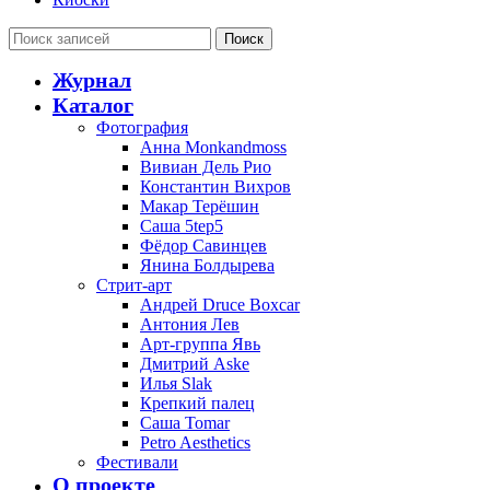
Поиск
Журнал
Каталог
Фотография
Анна Monkandmoss
Вивиан Дель Рио
Константин Вихров
Макар Терёшин
Саша 5tep5
Фёдор Савинцев
Янина Болдырева
Стрит-арт
Андрей Druce Boxcar
Антония Лев
Арт-группа Явь
Дмитрий Aske
Илья Slak
Крепкий палец
Саша Tomar
Petro Aesthetics
Фестивали
О проекте