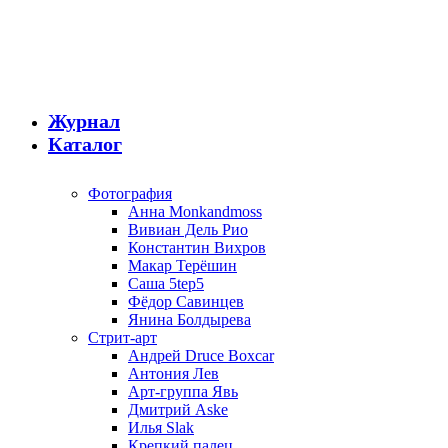
Журнал
Каталог
Фотография
Анна Monkandmoss
Вивиан Дель Рио
Константин Вихров
Макар Терёшин
Саша 5tep5
Фёдор Савинцев
Янина Болдырева
Стрит-арт
Андрей Druce Boxcar
Антония Лев
Арт-группа Явь
Дмитрий Aske
Илья Slak
Крепкий палец