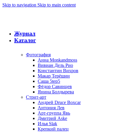
Skip to navigation
Skip to main content
Журнал
Каталог
Фотография
Анна Monkandmoss
Вивиан Дель Рио
Константин Вихров
Макар Терёшин
Саша 5tep5
Фёдор Савинцев
Янина Болдырева
Стрит-арт
Андрей Druce Boxcar
Антония Лев
Арт-группа Явь
Дмитрий Aske
Илья Slak
Крепкий палец