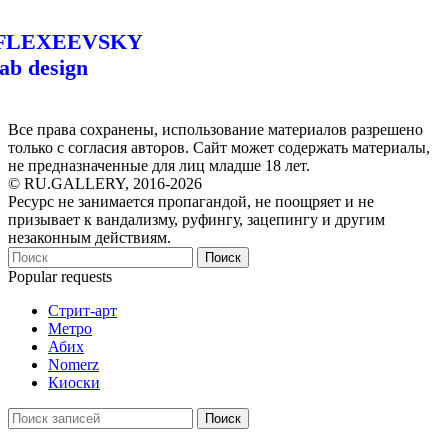
FLEXEEVSKY
lab design
Все права сохранены, использование материалов разрешено
только с согласия авторов. Сайт может содержать материалы,
не предназначенные для лиц младше 18 лет.
© RU.GALLERY, 2016-2026
Ресурс не занимается пропагандой, не поощряет и не
призывает к вандализму, руфингу, зацепингу и другим
незаконным действиям.
Поиск
Popular requests
Стрит-арт
Метро
Абих
Nomerz
Киоски
Поиск