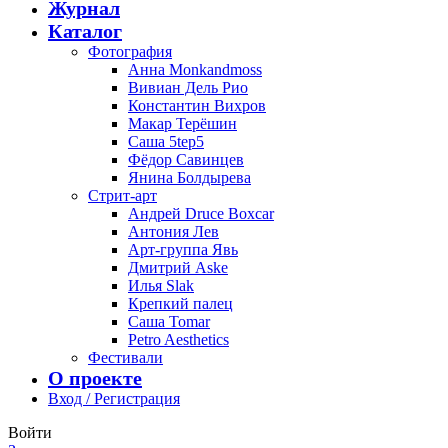
Журнал
Каталог
Фотография
Анна Monkandmoss
Вивиан Дель Рио
Константин Вихров
Макар Терёшин
Саша 5tep5
Фёдор Савинцев
Янина Болдырева
Стрит-арт
Андрей Druce Boxcar
Антония Лев
Арт-группа Явь
Дмитрий Aske
Илья Slak
Крепкий палец
Саша Tomar
Petro Aesthetics
Фестивали
О проекте
Вход / Регистрация
Войти