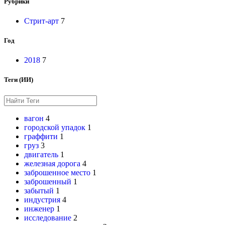
Рубрики
Стрит-арт
7
Год
2018
7
Теги (ИИ)
вагон
4
городской упадок
1
граффити
1
груз
3
двигатель
1
железная дорога
4
заброшенное место
1
заброшенный
1
забытый
1
индустрия
4
инженер
1
исследование
2