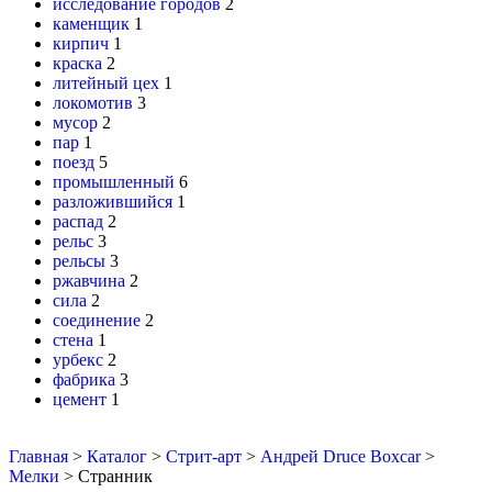
исследование городов
2
каменщик
1
кирпич
1
краска
2
литейный цех
1
локомотив
3
мусор
2
пар
1
поезд
5
промышленный
6
разложившийся
1
распад
2
рельс
3
рельсы
3
ржавчина
2
сила
2
соединение
2
стена
1
урбекс
2
фабрика
3
цемент
1
Главная
>
Каталог
>
Стрит-арт
>
Андрей Druce Boxcar
>
Мелки
>
Странник