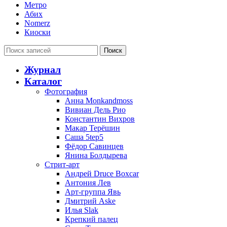
Метро
Абих
Nomerz
Киоски
Поиск
Журнал
Каталог
Фотография
Анна Monkandmoss
Вивиан Дель Рио
Константин Вихров
Макар Терёшин
Саша 5tep5
Фёдор Савинцев
Янина Болдырева
Стрит-арт
Андрей Druce Boxcar
Антония Лев
Арт-группа Явь
Дмитрий Aske
Илья Slak
Крепкий палец