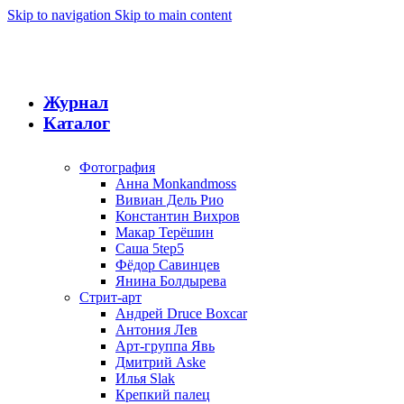
Skip to navigation
Skip to main content
Журнал
Каталог
Фотография
Анна Monkandmoss
Вивиан Дель Рио
Константин Вихров
Макар Терёшин
Саша 5tep5
Фёдор Савинцев
Янина Болдырева
Стрит-арт
Андрей Druce Boxcar
Антония Лев
Арт-группа Явь
Дмитрий Aske
Илья Slak
Крепкий палец