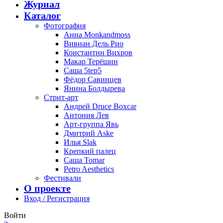
Журнал
Каталог
Фотография
Анна Monkandmoss
Вивиан Дель Рио
Константин Вихров
Макар Терёшин
Саша 5tep5
Фёдор Савинцев
Янина Болдырева
Стрит-арт
Андрей Druce Boxcar
Антония Лев
Арт-группа Явь
Дмитрий Aske
Илья Slak
Крепкий палец
Саша Tomar
Petro Aesthetics
Фестивали
О проекте
Вход / Регистрация
Войти