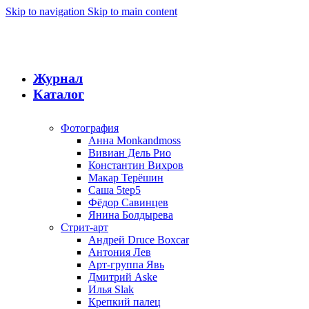
Skip to navigation
Skip to main content
Журнал
Каталог
Фотография
Анна Monkandmoss
Вивиан Дель Рио
Константин Вихров
Макар Терёшин
Саша 5tep5
Фёдор Савинцев
Янина Болдырева
Стрит-арт
Андрей Druce Boxcar
Антония Лев
Арт-группа Явь
Дмитрий Aske
Илья Slak
Крепкий палец