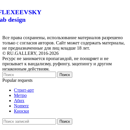
FLEXEEVSKY
lab design
Все права сохранены, использование материалов разрешено
только с согласия авторов. Сайт может содержать материалы,
не предназначенные для лиц младше 18 лет.
© RU.GALLERY, 2016-2026
Ресурс не занимается пропагандой, не поощряет и не
призывает к вандализму, руфингу, зацепингу и другим
незаконным действиям.
Поиск
Popular requests
Стрит-арт
Метро
Абих
Nomerz
Киоски
Поиск