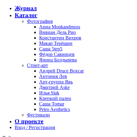
Журнал
Каталог
Фотография
Анна Monkandmoss
Вивиан Дель Рио
Константин Вихров
Макар Терёшин
Саша 5tep5
Фёдор Савинцев
Янина Болдырева
Стрит-арт
Андрей Druce Boxcar
Антония Лев
Арт-группа Явь
Дмитрий Aske
Илья Slak
Крепкий палец
Саша Tomar
Petro Aesthetics
Фестивали
О проекте
Вход / Регистрация