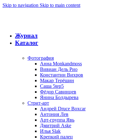
Skip to navigation
Skip to main content
Журнал
Каталог
Фотография
Анна Monkandmoss
Вивиан Дель Рио
Константин Вихров
Макар Терёшин
Саша 5tep5
Фёдор Савинцев
Янина Болдырева
Стрит-арт
Андрей Druce Boxcar
Антония Лев
Арт-группа Явь
Дмитрий Aske
Илья Slak
Крепкий палец