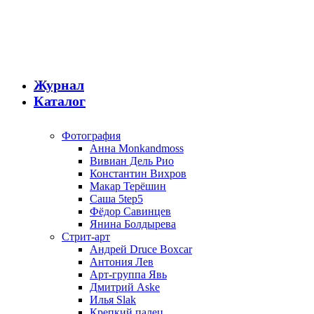
Журнал
Каталог
Фотография
Анна Monkandmoss
Вивиан Дель Рио
Константин Вихров
Макар Терёшин
Саша 5tep5
Фёдор Савинцев
Янина Болдырева
Стрит-арт
Андрей Druce Boxcar
Антония Лев
Арт-группа Явь
Дмитрий Aske
Илья Slak
Крепкий палец