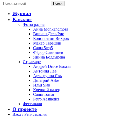
Поиск
Журнал
Каталог
Фотография
Анна Monkandmoss
Вивиан Дель Рио
Константин Вихров
Макар Терёшин
Саша 5tep5
Фёдор Савинцев
Янина Болдырева
Стрит-арт
Андрей Druce Boxcar
Антония Лев
Арт-группа Явь
Дмитрий Aske
Илья Slak
Крепкий палец
Саша Tomar
Petro Aesthetics
Фестивали
О проекте
Вход / Регистрация