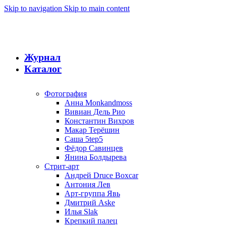
Skip to navigation
Skip to main content
Журнал
Каталог
Фотография
Анна Monkandmoss
Вивиан Дель Рио
Константин Вихров
Макар Терёшин
Саша 5tep5
Фёдор Савинцев
Янина Болдырева
Стрит-арт
Андрей Druce Boxcar
Антония Лев
Арт-группа Явь
Дмитрий Aske
Илья Slak
Крепкий палец