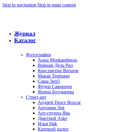
Skip to navigation
Skip to main content
Журнал
Каталог
Фотография
Анна Monkandmoss
Вивиан Дель Рио
Константин Вихров
Макар Терёшин
Саша 5tep5
Фёдор Савинцев
Янина Болдырева
Стрит-арт
Андрей Druce Boxcar
Антония Лев
Арт-группа Явь
Дмитрий Aske
Илья Slak
Крепкий палец