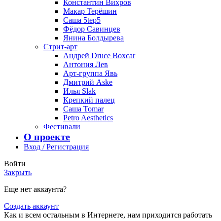
Константин Вихров
Макар Терёшин
Саша 5tep5
Фёдор Савинцев
Янина Болдырева
Стрит-арт
Андрей Druce Boxcar
Антония Лев
Арт-группа Явь
Дмитрий Aske
Илья Slak
Крепкий палец
Саша Tomar
Petro Aesthetics
Фестивали
О проекте
Вход / Регистрация
Войти
Закрыть
Еще нет аккаунта?
Создать аккаунт
Как и всем остальным в Интернете, нам приходится работать