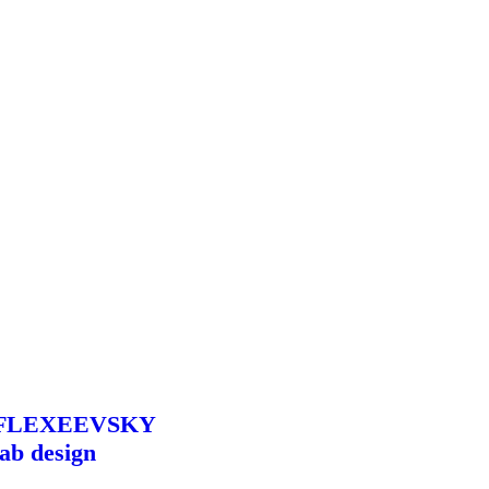
FLEXEEVSKY
lab design