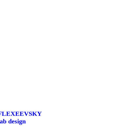
FLEXEEVSKY
lab design