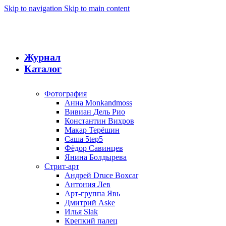
Skip to navigation
Skip to main content
Журнал
Каталог
Фотография
Анна Monkandmoss
Вивиан Дель Рио
Константин Вихров
Макар Терёшин
Саша 5tep5
Фёдор Савинцев
Янина Болдырева
Стрит-арт
Андрей Druce Boxcar
Антония Лев
Арт-группа Явь
Дмитрий Aske
Илья Slak
Крепкий палец