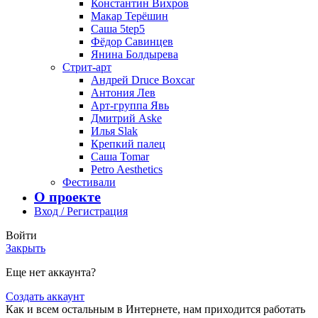
Константин Вихров
Макар Терёшин
Саша 5tep5
Фёдор Савинцев
Янина Болдырева
Стрит-арт
Андрей Druce Boxcar
Антония Лев
Арт-группа Явь
Дмитрий Aske
Илья Slak
Крепкий палец
Саша Tomar
Petro Aesthetics
Фестивали
О проекте
Вход / Регистрация
Войти
Закрыть
Еще нет аккаунта?
Создать аккаунт
Как и всем остальным в Интернете, нам приходится работать