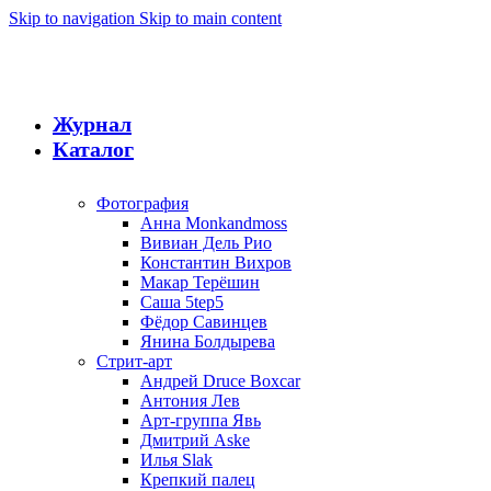
Skip to navigation
Skip to main content
Журнал
Каталог
Фотография
Анна Monkandmoss
Вивиан Дель Рио
Константин Вихров
Макар Терёшин
Саша 5tep5
Фёдор Савинцев
Янина Болдырева
Стрит-арт
Андрей Druce Boxcar
Антония Лев
Арт-группа Явь
Дмитрий Aske
Илья Slak
Крепкий палец