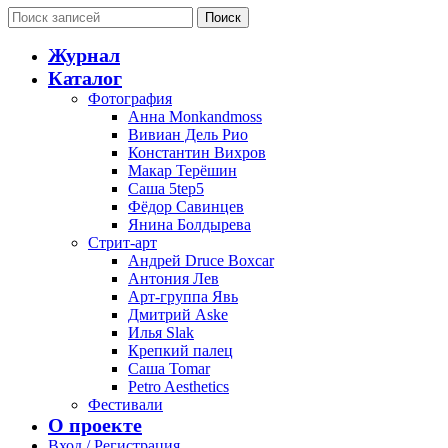
Поиск
Журнал
Каталог
Фотография
Анна Monkandmoss
Вивиан Дель Рио
Константин Вихров
Макар Терёшин
Саша 5tep5
Фёдор Савинцев
Янина Болдырева
Стрит-арт
Андрей Druce Boxcar
Антония Лев
Арт-группа Явь
Дмитрий Aske
Илья Slak
Крепкий палец
Саша Tomar
Petro Aesthetics
Фестивали
О проекте
Вход / Регистрация