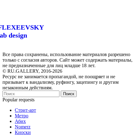
FLEXEEVSKY
lab design
Все права сохранены, использование материалов разрешено
только с согласия авторов. Сайт может содержать материалы,
не предназначенные для лиц младше 18 лет.
© RU.GALLERY, 2016-2026
Ресурс не занимается пропагандой, не поощряет и не
призывает к вандализму, руфингу, зацепингу и другим
незаконным действиям.
Поиск
Popular requests
Стрит-арт
Метро
Абих
Nomerz
Киоски