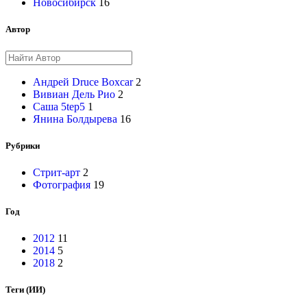
Новосибирск
16
Автор
Андрей Druce Boxcar
2
Вивиан Дель Рио
2
Саша 5tep5
1
Янина Болдырева
16
Рубрики
Стрит-арт
2
Фотография
19
Год
2012
11
2014
5
2018
2
Теги (ИИ)