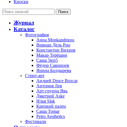
Киоски
Поиск
Журнал
Каталог
Фотография
Анна Monkandmoss
Вивиан Дель Рио
Константин Вихров
Макар Терёшин
Саша 5tep5
Фёдор Савинцев
Янина Болдырева
Стрит-арт
Андрей Druce Boxcar
Антония Лев
Арт-группа Явь
Дмитрий Aske
Илья Slak
Крепкий палец
Саша Tomar
Petro Aesthetics
Фестивали