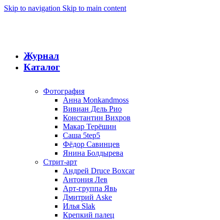
Skip to navigation
Skip to main content
Журнал
Каталог
Фотография
Анна Monkandmoss
Вивиан Дель Рио
Константин Вихров
Макар Терёшин
Саша 5tep5
Фёдор Савинцев
Янина Болдырева
Стрит-арт
Андрей Druce Boxcar
Антония Лев
Арт-группа Явь
Дмитрий Aske
Илья Slak
Крепкий палец