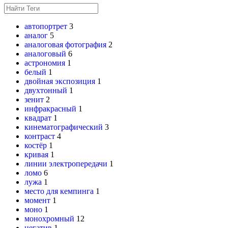
автопортрет
3
аналог
5
аналоговая фотография
2
аналоговый
6
астрономия
1
белый
1
двойная экспозиция
1
двухтонный
1
зенит
2
инфракрасный
1
квадрат
1
кинематографический
3
контраст
4
костёр
1
кривая
1
линии электропередачи
1
ломо
6
лужа
1
место для кемпинга
1
момент
1
моно
1
монохромный
12
негатив
1