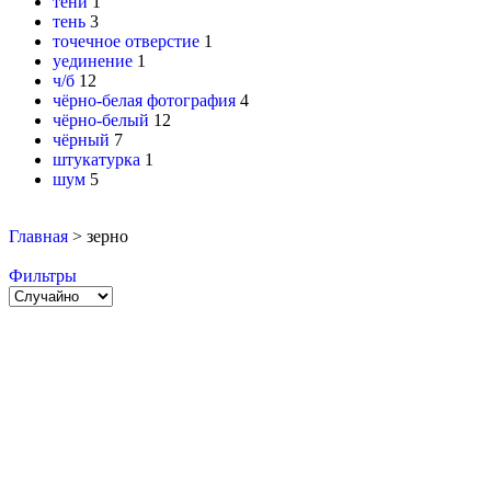
тени
1
тень
3
точечное отверстие
1
уединение
1
ч/б
12
чёрно-белая фотография
4
чёрно-белый
12
чёрный
7
штукатурка
1
шум
5
Главная
>
зерно
Фильтры