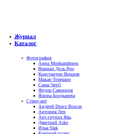
Журнал
Каталог
Фотография
Анна Monkandmoss
Вивиан Дель Рио
Константин Вихров
Макар Терёшин
Саша 5tep5
Фёдор Савинцев
Янина Болдырева
Стрит-арт
Андрей Druce Boxcar
Антония Лев
Арт-группа Явь
Дмитрий Aske
Илья Slak
Крепкий палец