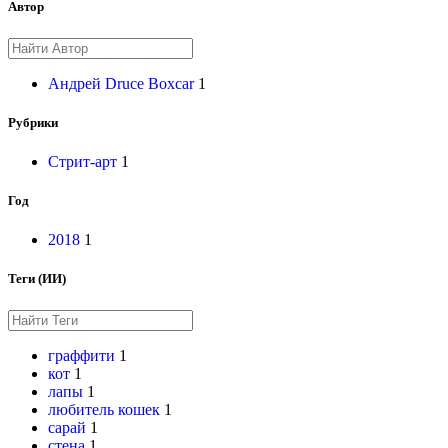
Автор
Андрей Druce Boxcar
1
Рубрики
Стрит-арт
1
Год
2018
1
Теги (ИИ)
граффити
1
кот
1
лапы
1
любитель кошек
1
сарай
1
стена
1