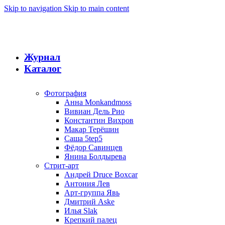
Skip to navigation
Skip to main content
Журнал
Каталог
Фотография
Анна Monkandmoss
Вивиан Дель Рио
Константин Вихров
Макар Терёшин
Саша 5tep5
Фёдор Савинцев
Янина Болдырева
Стрит-арт
Андрей Druce Boxcar
Антония Лев
Арт-группа Явь
Дмитрий Aske
Илья Slak
Крепкий палец