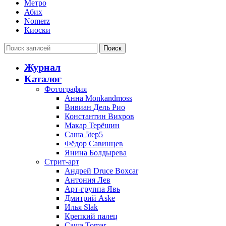
Метро
Абих
Nomerz
Киоски
Поиск
Журнал
Каталог
Фотография
Анна Monkandmoss
Вивиан Дель Рио
Константин Вихров
Макар Терёшин
Саша 5tep5
Фёдор Савинцев
Янина Болдырева
Стрит-арт
Андрей Druce Boxcar
Антония Лев
Арт-группа Явь
Дмитрий Aske
Илья Slak
Крепкий палец
Саша Tomar