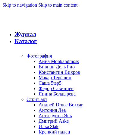
Skip to navigation
Skip to main content
Журнал
Каталог
Фотография
Анна Monkandmoss
Вивиан Дель Рио
Константин Вихров
Макар Терёшин
Саша 5tep5
Фёдор Савинцев
Янина Болдырева
Стрит-арт
Андрей Druce Boxcar
Антония Лев
Арт-группа Явь
Дмитрий Aske
Илья Slak
Крепкий палец