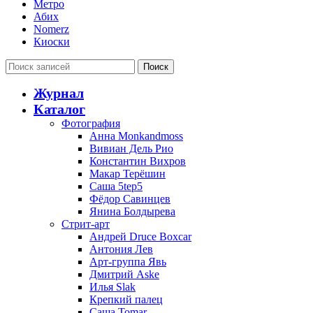
Метро
Абих
Nomerz
Киоски
Поиск
Журнал
Каталог
Фотография
Анна Monkandmoss
Вивиан Дель Рио
Константин Вихров
Макар Терёшин
Саша 5tep5
Фёдор Савинцев
Янина Болдырева
Стрит-арт
Андрей Druce Boxcar
Антония Лев
Арт-группа Явь
Дмитрий Aske
Илья Slak
Крепкий палец
Саша Tomar