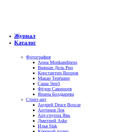
Журнал
Каталог
Фотография
Анна Monkandmoss
Вивиан Дель Рио
Константин Вихров
Макар Терёшин
Саша 5tep5
Фёдор Савинцев
Янина Болдырева
Стрит-арт
Андрей Druce Boxcar
Антония Лев
Арт-группа Явь
Дмитрий Aske
Илья Slak
Крепкий палец