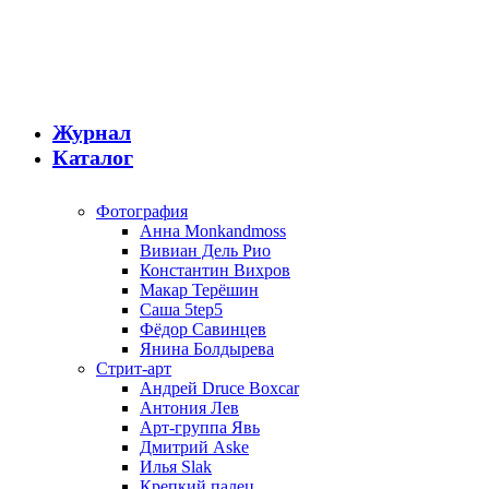
Журнал
Каталог
Фотография
Анна Monkandmoss
Вивиан Дель Рио
Константин Вихров
Макар Терёшин
Саша 5tep5
Фёдор Савинцев
Янина Болдырева
Стрит-арт
Андрей Druce Boxcar
Антония Лев
Арт-группа Явь
Дмитрий Aske
Илья Slak
Крепкий палец