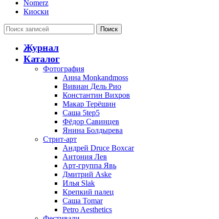
Nomerz
Киоски
Поиск
Журнал
Каталог
Фотография
Анна Monkandmoss
Вивиан Дель Рио
Константин Вихров
Макар Терёшин
Саша 5tep5
Фёдор Савинцев
Янина Болдырева
Стрит-арт
Андрей Druce Boxcar
Антония Лев
Арт-группа Явь
Дмитрий Aske
Илья Slak
Крепкий палец
Саша Tomar
Petro Aesthetics
Фестивали