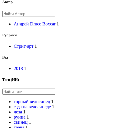
Автор
Андрей Druce Boxcar
1
Рубрики
Стрит-арт
1
Год
2018
1
Теги (ИИ)
горный велосипед
1
езда на велосипеде
1
лоза
1
руина
1
свинец
1
трава
1