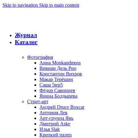
Skip to navigation
Skip to main content
Журнал
Каталог
Фотография
Анна Monkandmoss
Вивиан Дель Рио
Константин Вихров
Макар Терёшин
Саша 5tep5
Фёдор Савинцев
Янина Болдырева
Стрит-арт
Андрей Druce Boxcar
Антония Лев
Арт-группа Явь
Дмитрий Aske
Илья Slak
Крепкий палец