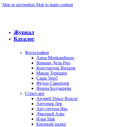
Skip to navigation
Skip to main content
Журнал
Каталог
Фотография
Анна Monkandmoss
Вивиан Дель Рио
Константин Вихров
Макар Терёшин
Саша 5tep5
Фёдор Савинцев
Янина Болдырева
Стрит-арт
Андрей Druce Boxcar
Антония Лев
Арт-группа Явь
Дмитрий Aske
Илья Slak
Крепкий палец