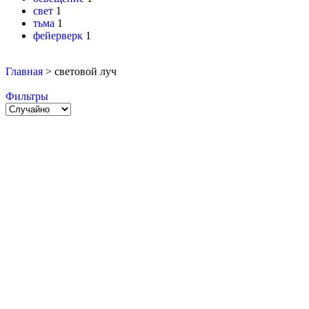
свет
1
тьма
1
фейерверк
1
Главная
>
световой луч
Фильтры