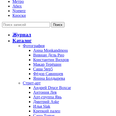
Метро
Абих
Nomerz
Киоски
Поиск
Журнал
Каталог
Фотография
Анна Monkandmoss
Вивиан Дель Рио
Константин Вихров
Макар Терёшин
Саша 5tep5
Фёдор Савинцев
Янина Болдырева
Стрит-арт
Андрей Druce Boxcar
Антония Лев
Арт-группа Явь
Дмитрий Aske
Илья Slak
Крепкий палец
Саша Tomar