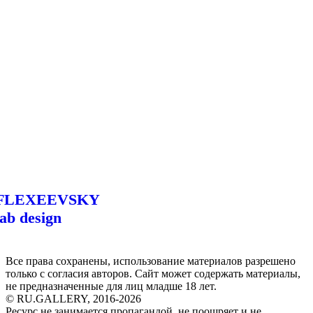
FLEXEEVSKY
lab design
Все права сохранены, использование материалов разрешено
только с согласия авторов. Сайт может содержать материалы,
не предназначенные для лиц младше 18 лет.
© RU.GALLERY, 2016-2026
Ресурс не занимается пропагандой, не поощряет и не