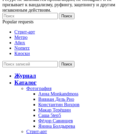
призывает к вандализму, руфингу, зацепингу и другим
незаконным действиям.
Поиск
Popular requests
Стрит-арт
Метро
Абих
Nomerz
Киоски
Поиск
Журнал
Каталог
Фотография
Анна Monkandmoss
Вивиан Дель Рио
Константин Вихров
Макар Терёшин
Саша 5tep5
Фёдор Савинцев
Янина Болдырева
Стрит-арт