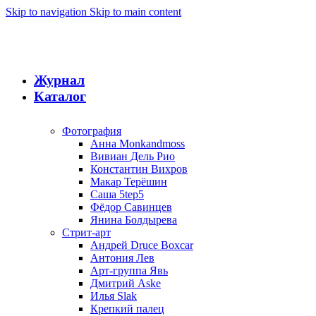
Skip to navigation
Skip to main content
Журнал
Каталог
Фотография
Анна Monkandmoss
Вивиан Дель Рио
Константин Вихров
Макар Терёшин
Саша 5tep5
Фёдор Савинцев
Янина Болдырева
Стрит-арт
Андрей Druce Boxcar
Антония Лев
Арт-группа Явь
Дмитрий Aske
Илья Slak
Крепкий палец