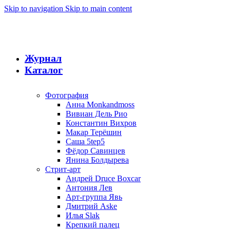
Skip to navigation
Skip to main content
Журнал
Каталог
Фотография
Анна Monkandmoss
Вивиан Дель Рио
Константин Вихров
Макар Терёшин
Саша 5tep5
Фёдор Савинцев
Янина Болдырева
Стрит-арт
Андрей Druce Boxcar
Антония Лев
Арт-группа Явь
Дмитрий Aske
Илья Slak
Крепкий палец