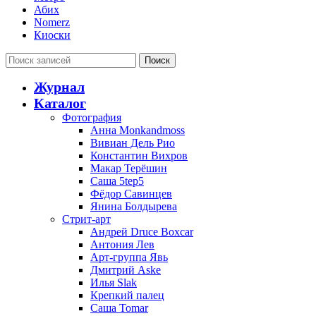
Абих
Nomerz
Киоски
Поиск
Журнал
Каталог
Фотография
Анна Monkandmoss
Вивиан Дель Рио
Константин Вихров
Макар Терёшин
Саша 5tep5
Фёдор Савинцев
Янина Болдырева
Стрит-арт
Андрей Druce Boxcar
Антония Лев
Арт-группа Явь
Дмитрий Aske
Илья Slak
Крепкий палец
Саша Tomar