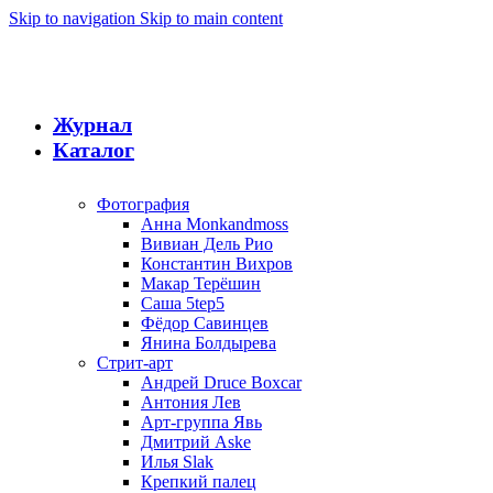
Skip to navigation
Skip to main content
Журнал
Каталог
Фотография
Анна Monkandmoss
Вивиан Дель Рио
Константин Вихров
Макар Терёшин
Саша 5tep5
Фёдор Савинцев
Янина Болдырева
Стрит-арт
Андрей Druce Boxcar
Антония Лев
Арт-группа Явь
Дмитрий Aske
Илья Slak
Крепкий палец