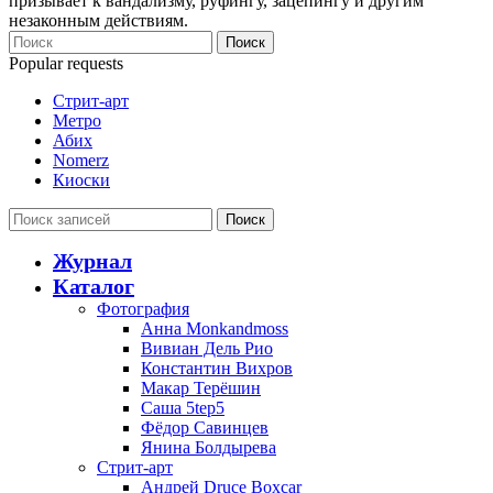
призывает к вандализму, руфингу, зацепингу и другим
незаконным действиям.
Поиск
Popular requests
Стрит-арт
Метро
Абих
Nomerz
Киоски
Поиск
Журнал
Каталог
Фотография
Анна Monkandmoss
Вивиан Дель Рио
Константин Вихров
Макар Терёшин
Саша 5tep5
Фёдор Савинцев
Янина Болдырева
Стрит-арт
Андрей Druce Boxcar