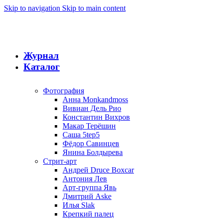
Skip to navigation
Skip to main content
Журнал
Каталог
Фотография
Анна Monkandmoss
Вивиан Дель Рио
Константин Вихров
Макар Терёшин
Саша 5tep5
Фёдор Савинцев
Янина Болдырева
Стрит-арт
Андрей Druce Boxcar
Антония Лев
Арт-группа Явь
Дмитрий Aske
Илья Slak
Крепкий палец