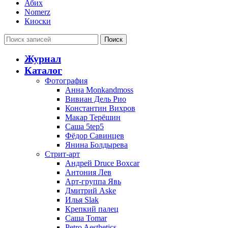
Абих
Nomerz
Киоски
Поиск
Журнал
Каталог
Фотография
Анна Monkandmoss
Вивиан Дель Рио
Константин Вихров
Макар Терёшин
Саша 5tep5
Фёдор Савинцев
Янина Болдырева
Стрит-арт
Андрей Druce Boxcar
Антония Лев
Арт-группа Явь
Дмитрий Aske
Илья Slak
Крепкий палец
Саша Tomar
Petro Aesthetics