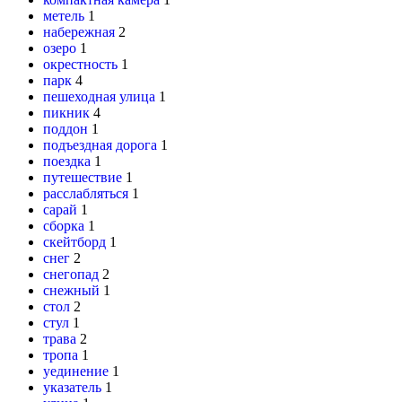
метель
1
набережная
2
озеро
1
окрестность
1
парк
4
пешеходная улица
1
пикник
4
поддон
1
подъездная дорога
1
поездка
1
путешествие
1
расслабляться
1
сарай
1
сборка
1
скейтборд
1
снег
2
снегопад
2
снежный
1
стол
2
стул
1
трава
2
тропа
1
уединение
1
указатель
1