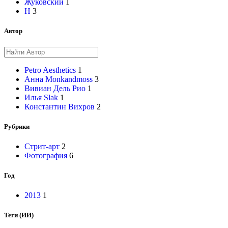
Жуковский
1
Н
3
Автор
Petro Aesthetics
1
Анна Monkandmoss
3
Вивиан Дель Рио
1
Илья Slak
1
Константин Вихров
2
Рубрики
Стрит-арт
2
Фотография
6
Год
2013
1
Теги (ИИ)