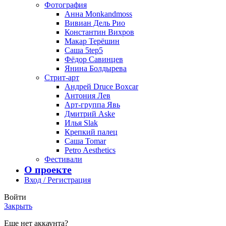
Фотография
Анна Monkandmoss
Вивиан Дель Рио
Константин Вихров
Макар Терёшин
Саша 5tep5
Фёдор Савинцев
Янина Болдырева
Стрит-арт
Андрей Druce Boxcar
Антония Лев
Арт-группа Явь
Дмитрий Aske
Илья Slak
Крепкий палец
Саша Tomar
Petro Aesthetics
Фестивали
О проекте
Вход / Регистрация
Войти
Закрыть
Еще нет аккаунта?