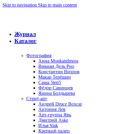
Skip to navigation
Skip to main content
Журнал
Каталог
Фотография
Анна Monkandmoss
Вивиан Дель Рио
Константин Вихров
Макар Терёшин
Саша 5tep5
Фёдор Савинцев
Янина Болдырева
Стрит-арт
Андрей Druce Boxcar
Антония Лев
Арт-группа Явь
Дмитрий Aske
Илья Slak
Крепкий палец