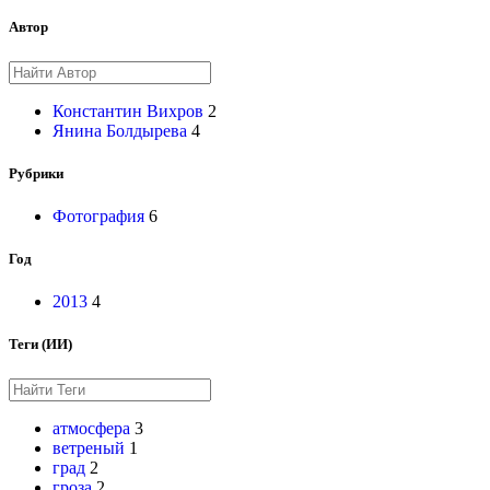
Автор
Константин Вихров
2
Янина Болдырева
4
Рубрики
Фотография
6
Год
2013
4
Теги (ИИ)
атмосфера
3
ветреный
1
град
2
гроза
2