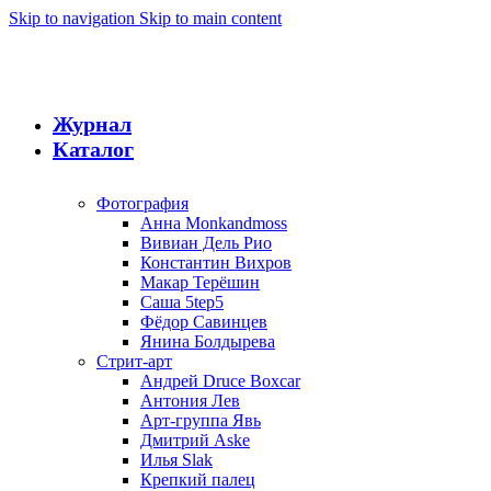
Skip to navigation
Skip to main content
Журнал
Каталог
Фотография
Анна Monkandmoss
Вивиан Дель Рио
Константин Вихров
Макар Терёшин
Саша 5tep5
Фёдор Савинцев
Янина Болдырева
Стрит-арт
Андрей Druce Boxcar
Антония Лев
Арт-группа Явь
Дмитрий Aske
Илья Slak
Крепкий палец