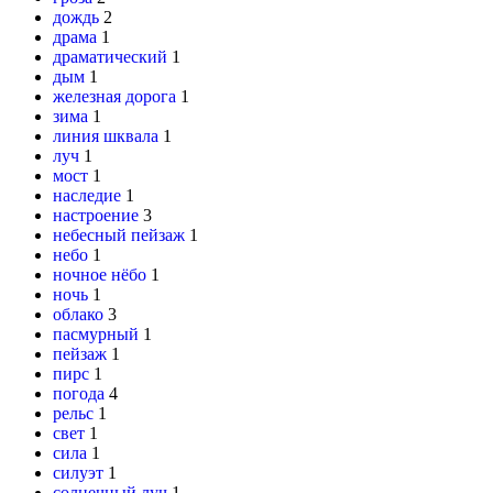
дождь
2
драма
1
драматический
1
дым
1
железная дорога
1
зима
1
линия шквала
1
луч
1
мост
1
наследие
1
настроение
3
небесный пейзаж
1
небо
1
ночное нёбо
1
ночь
1
облако
3
пасмурный
1
пейзаж
1
пирс
1
погода
4
рельс
1
свет
1
сила
1
силуэт
1
солнечный луч
1