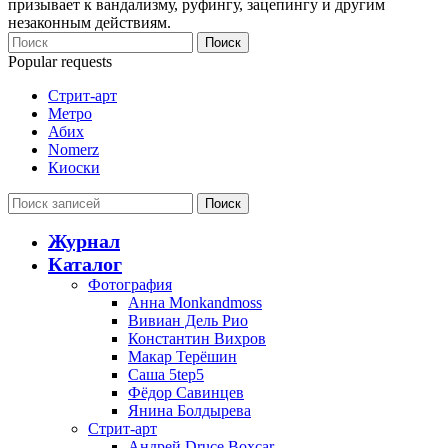
призывает к вандализму, руфингу, зацепингу и другим
незаконным действиям.
Поиск
Popular requests
Стрит-арт
Метро
Абих
Nomerz
Киоски
Поиск
Журнал
Каталог
Фотография
Анна Monkandmoss
Вивиан Дель Рио
Константин Вихров
Макар Терёшин
Саша 5tep5
Фёдор Савинцев
Янина Болдырева
Стрит-арт
Андрей Druce Boxcar