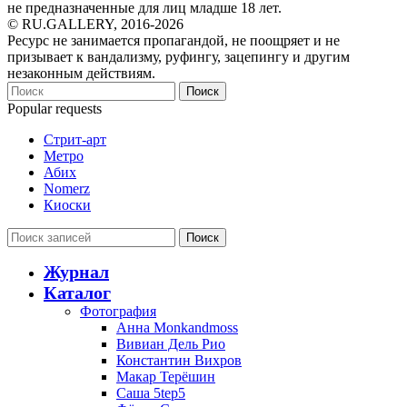
не предназначенные для лиц младше 18 лет.
© RU.GALLERY, 2016-2026
Ресурс не занимается пропагандой, не поощряет и не
призывает к вандализму, руфингу, зацепингу и другим
незаконным действиям.
Поиск
Popular requests
Стрит-арт
Метро
Абих
Nomerz
Киоски
Поиск
Журнал
Каталог
Фотография
Анна Monkandmoss
Вивиан Дель Рио
Константин Вихров
Макар Терёшин
Саша 5tep5