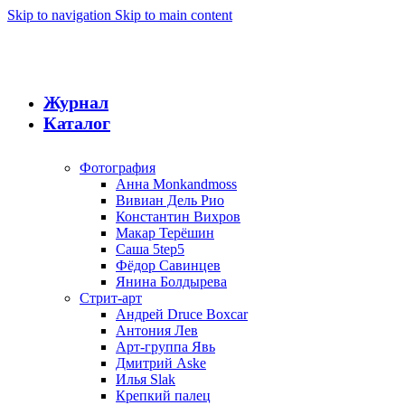
Skip to navigation
Skip to main content
Журнал
Каталог
Фотография
Анна Monkandmoss
Вивиан Дель Рио
Константин Вихров
Макар Терёшин
Саша 5tep5
Фёдор Савинцев
Янина Болдырева
Стрит-арт
Андрей Druce Boxcar
Антония Лев
Арт-группа Явь
Дмитрий Aske
Илья Slak
Крепкий палец