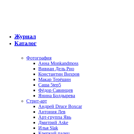
Журнал
Каталог
Фотография
Анна Monkandmoss
Вивиан Дель Рио
Константин Вихров
Макар Терёшин
Саша 5tep5
Фёдор Савинцев
Янина Болдырева
Стрит-арт
Андрей Druce Boxcar
Антония Лев
Арт-группа Явь
Дмитрий Aske
Илья Slak
Крепкий палец