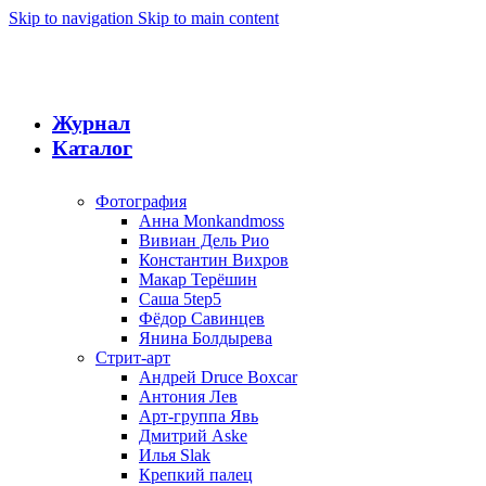
Skip to navigation
Skip to main content
Журнал
Каталог
Фотография
Анна Monkandmoss
Вивиан Дель Рио
Константин Вихров
Макар Терёшин
Саша 5tep5
Фёдор Савинцев
Янина Болдырева
Стрит-арт
Андрей Druce Boxcar
Антония Лев
Арт-группа Явь
Дмитрий Aske
Илья Slak
Крепкий палец