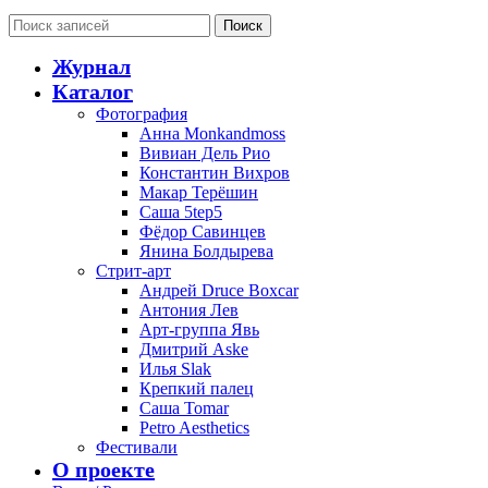
Поиск
Журнал
Каталог
Фотография
Анна Monkandmoss
Вивиан Дель Рио
Константин Вихров
Макар Терёшин
Саша 5tep5
Фёдор Савинцев
Янина Болдырева
Стрит-арт
Андрей Druce Boxcar
Антония Лев
Арт-группа Явь
Дмитрий Aske
Илья Slak
Крепкий палец
Саша Tomar
Petro Aesthetics
Фестивали
О проекте