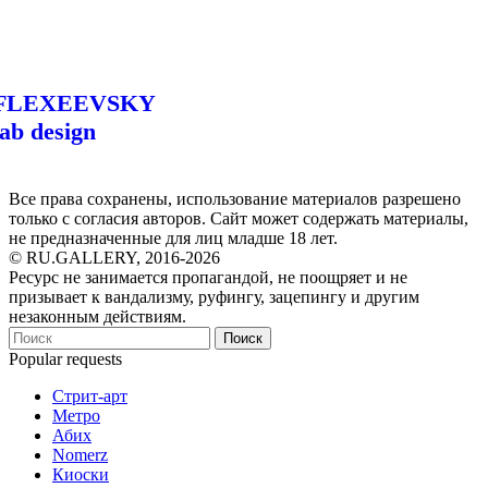
FLEXEEVSKY
lab design
Все права сохранены, использование материалов разрешено
только с согласия авторов. Сайт может содержать материалы,
не предназначенные для лиц младше 18 лет.
© RU.GALLERY, 2016-2026
Ресурс не занимается пропагандой, не поощряет и не
призывает к вандализму, руфингу, зацепингу и другим
незаконным действиям.
Поиск
Popular requests
Стрит-арт
Метро
Абих
Nomerz
Киоски