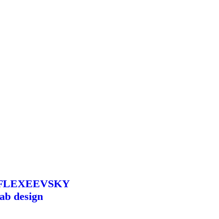
FLEXEEVSKY
lab design