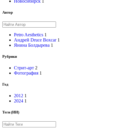
Новосибирск
1
Автор
Petro Aesthetics
1
Андрей Druce Boxcar
1
Янина Болдырева
1
Рубрики
Стрит-арт
2
Фотография
1
Год
2012
1
2024
1
Теги (ИИ)