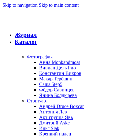
Skip to navigation
Skip to main content
Журнал
Каталог
Фотография
Анна Monkandmoss
Вивиан Дель Рио
Константин Вихров
Макар Терёшин
Саша 5tep5
Фёдор Савинцев
Янина Болдырева
Стрит-арт
Андрей Druce Boxcar
Антония Лев
Арт-группа Явь
Дмитрий Aske
Илья Slak
Крепкий палец