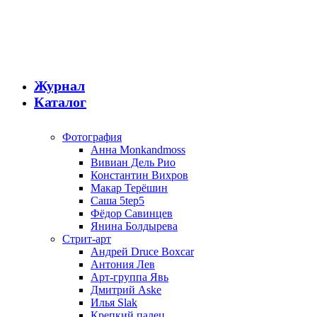
Журнал
Каталог
Фотография
Анна Monkandmoss
Вивиан Дель Рио
Константин Вихров
Макар Терёшин
Саша 5tep5
Фёдор Савинцев
Янина Болдырева
Стрит-арт
Андрей Druce Boxcar
Антония Лев
Арт-группа Явь
Дмитрий Aske
Илья Slak
Крепкий палец