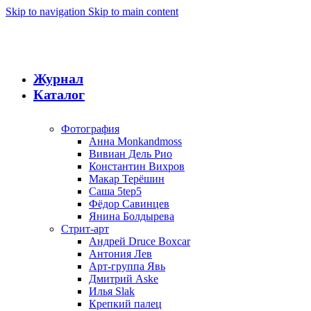
Skip to navigation
Skip to main content
Журнал
Каталог
Фотография
Анна Monkandmoss
Вивиан Дель Рио
Константин Вихров
Макар Терёшин
Саша 5tep5
Фёдор Савинцев
Янина Болдырева
Стрит-арт
Андрей Druce Boxcar
Антония Лев
Арт-группа Явь
Дмитрий Aske
Илья Slak
Крепкий палец