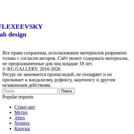
FLEXEEVSKY
lab design
Все права сохранены, использование материалов разрешено
только с согласия авторов. Сайт может содержать материалы,
не предназначенные для лиц младше 18 лет.
© RU.GALLERY, 2016-2026
Ресурс не занимается пропагандой, не поощряет и не
призывает к вандализму, руфингу, зацепингу и другим
незаконным действиям.
Поиск
Popular requests
Стрит-арт
Метро
Абих
Nomerz
Киоски