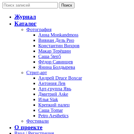
Поиск
Журнал
Каталог
Фотография
Анна Monkandmoss
Вивиан Дель Рио
Константин Вихров
Макар Терёшин
Саша 5tep5
Фёдор Савинцев
Янина Болдырева
Стрит-арт
Андрей Druce Boxcar
Антония Лев
Арт-группа Явь
Дмитрий Aske
Илья Slak
Крепкий палец
Саша Tomar
Petro Aesthetics
Фестивали
О проекте
Вход / Регистрация