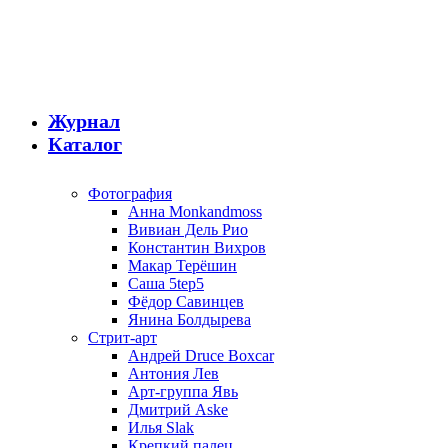
Журнал
Каталог
Фотография
Анна Monkandmoss
Вивиан Дель Рио
Константин Вихров
Макар Терёшин
Саша 5tep5
Фёдор Савинцев
Янина Болдырева
Стрит-арт
Андрей Druce Boxcar
Антония Лев
Арт-группа Явь
Дмитрий Aske
Илья Slak
Крепкий палец