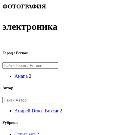
ФОТОГРАФИЯ
электроника
Город / Регион
Анапа
2
Автор
Андрей Druce Boxcar
2
Рубрики
Стрит-арт
2