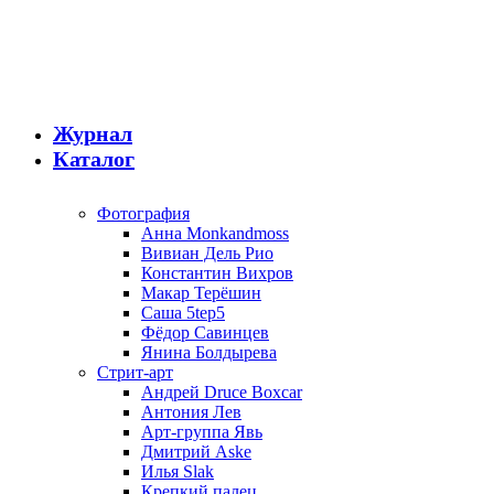
Журнал
Каталог
Фотография
Анна Monkandmoss
Вивиан Дель Рио
Константин Вихров
Макар Терёшин
Саша 5tep5
Фёдор Савинцев
Янина Болдырева
Стрит-арт
Андрей Druce Boxcar
Антония Лев
Арт-группа Явь
Дмитрий Aske
Илья Slak
Крепкий палец