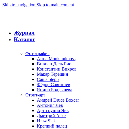
Skip to navigation
Skip to main content
Журнал
Каталог
Фотография
Анна Monkandmoss
Вивиан Дель Рио
Константин Вихров
Макар Терёшин
Саша 5tep5
Фёдор Савинцев
Янина Болдырева
Стрит-арт
Андрей Druce Boxcar
Антония Лев
Арт-группа Явь
Дмитрий Aske
Илья Slak
Крепкий палец