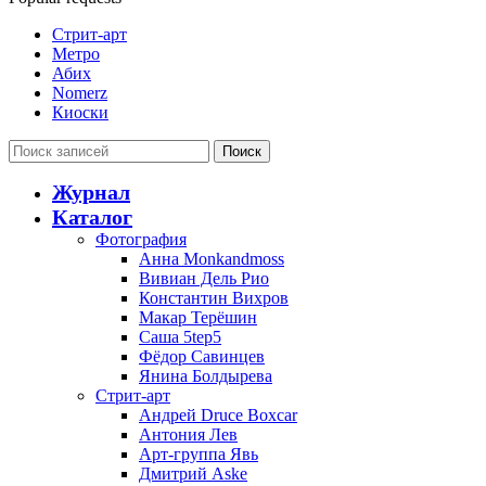
Стрит-арт
Метро
Абих
Nomerz
Киоски
Поиск
Журнал
Каталог
Фотография
Анна Monkandmoss
Вивиан Дель Рио
Константин Вихров
Макар Терёшин
Саша 5tep5
Фёдор Савинцев
Янина Болдырева
Стрит-арт
Андрей Druce Boxcar
Антония Лев
Арт-группа Явь
Дмитрий Aske