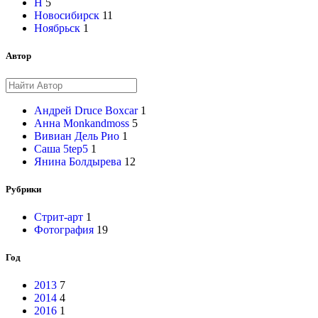
Н
5
Новосибирск
11
Ноябрьск
1
Автор
Андрей Druce Boxcar
1
Анна Monkandmoss
5
Вивиан Дель Рио
1
Саша 5tep5
1
Янина Болдырева
12
Рубрики
Стрит-арт
1
Фотография
19
Год
2013
7
2014
4
2016
1