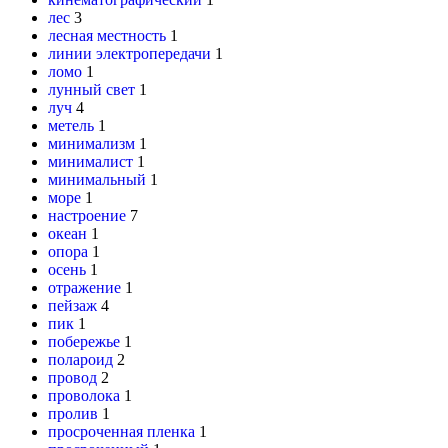
лес
3
лесная местность
1
линии электропередачи
1
ломо
1
лунный свет
1
луч
4
метель
1
минимализм
1
минималист
1
минимальный
1
море
1
настроение
7
океан
1
опора
1
осень
1
отражение
1
пейзаж
4
пик
1
побережье
1
полароид
2
провод
2
проволока
1
пролив
1
просроченная пленка
1