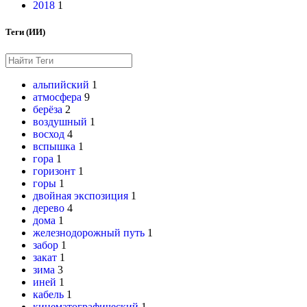
2018
1
Теги (ИИ)
альпийский
1
атмосфера
9
берёза
2
воздушный
1
восход
4
вспышка
1
гора
1
горизонт
1
горы
1
двойная экспозиция
1
дерево
4
дома
1
железнодорожный путь
1
забор
1
закат
1
зима
3
иней
1
кабель
1
кинематографический
1