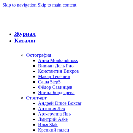
Skip to navigation
Skip to main content
Журнал
Каталог
Фотография
Анна Monkandmoss
Вивиан Дель Рио
Константин Вихров
Макар Терёшин
Саша 5tep5
Фёдор Савинцев
Янина Болдырева
Стрит-арт
Андрей Druce Boxcar
Антония Лев
Арт-группа Явь
Дмитрий Aske
Илья Slak
Крепкий палец