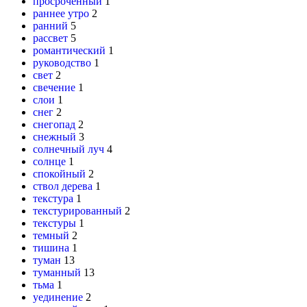
просроченный
1
раннее утро
2
ранний
5
рассвет
5
романтический
1
руководство
1
свет
2
свечение
1
слои
1
снег
2
снегопад
2
снежный
3
солнечный луч
4
солнце
1
спокойный
2
ствол дерева
1
текстура
1
текстурированный
2
текстуры
1
темный
2
тишина
1
туман
13
туманный
13
тьма
1
уединение
2