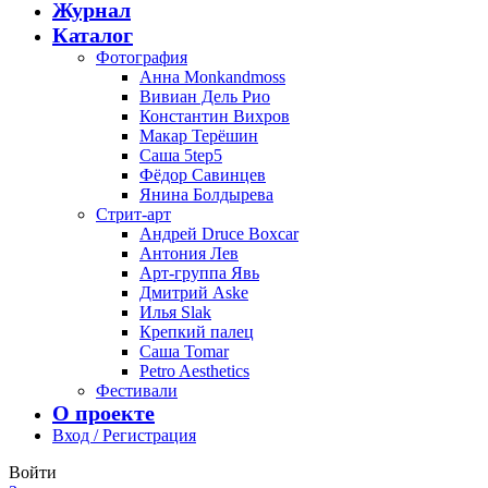
Журнал
Каталог
Фотография
Анна Monkandmoss
Вивиан Дель Рио
Константин Вихров
Макар Терёшин
Саша 5tep5
Фёдор Савинцев
Янина Болдырева
Стрит-арт
Андрей Druce Boxcar
Антония Лев
Арт-группа Явь
Дмитрий Aske
Илья Slak
Крепкий палец
Саша Tomar
Petro Aesthetics
Фестивали
О проекте
Вход / Регистрация
Войти