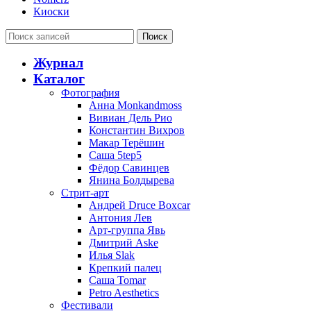
Киоски
Поиск
Журнал
Каталог
Фотография
Анна Monkandmoss
Вивиан Дель Рио
Константин Вихров
Макар Терёшин
Саша 5tep5
Фёдор Савинцев
Янина Болдырева
Стрит-арт
Андрей Druce Boxcar
Антония Лев
Арт-группа Явь
Дмитрий Aske
Илья Slak
Крепкий палец
Саша Tomar
Petro Aesthetics
Фестивали