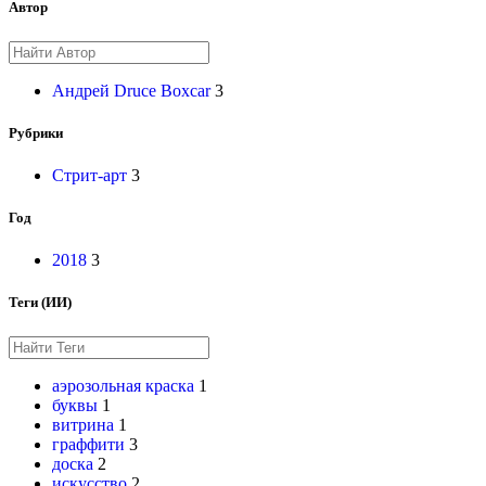
Автор
Андрей Druce Boxcar
3
Рубрики
Стрит-арт
3
Год
2018
3
Теги (ИИ)
аэрозольная краска
1
буквы
1
витрина
1
граффити
3
доска
2
искусство
2