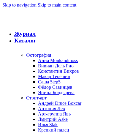
Skip to navigation
Skip to main content
Журнал
Каталог
Фотография
Анна Monkandmoss
Вивиан Дель Рио
Константин Вихров
Макар Терёшин
Саша 5tep5
Фёдор Савинцев
Янина Болдырева
Стрит-арт
Андрей Druce Boxcar
Антония Лев
Арт-группа Явь
Дмитрий Aske
Илья Slak
Крепкий палец