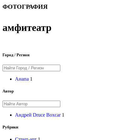
ФОТОГРАФИЯ
амфитеатр
Город / Регион
Анапа
1
Автор
Андрей Druce Boxcar
1
Рубрики
Стрит-арт
1