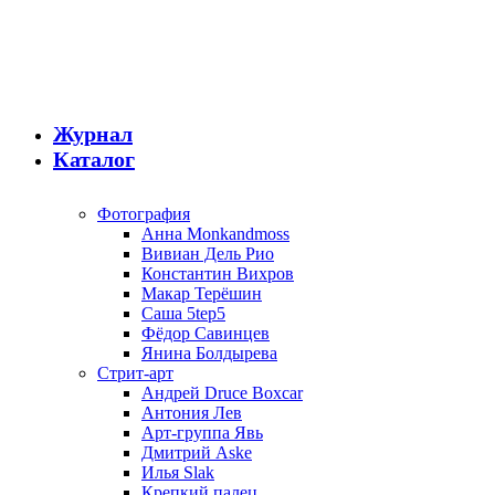
Журнал
Каталог
Фотография
Анна Monkandmoss
Вивиан Дель Рио
Константин Вихров
Макар Терёшин
Саша 5tep5
Фёдор Савинцев
Янина Болдырева
Стрит-арт
Андрей Druce Boxcar
Антония Лев
Арт-группа Явь
Дмитрий Aske
Илья Slak
Крепкий палец