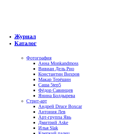
Журнал
Каталог
Фотография
Анна Monkandmoss
Вивиан Дель Рио
Константин Вихров
Макар Терёшин
Саша 5tep5
Фёдор Савинцев
Янина Болдырева
Стрит-арт
Андрей Druce Boxcar
Антония Лев
Арт-группа Явь
Дмитрий Aske
Илья Slak
Крепкий палец