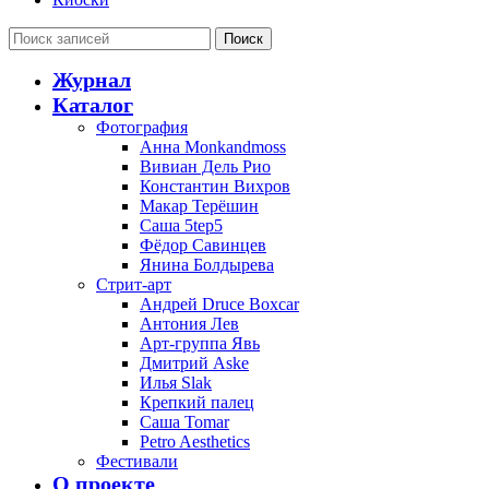
Поиск
Журнал
Каталог
Фотография
Анна Monkandmoss
Вивиан Дель Рио
Константин Вихров
Макар Терёшин
Саша 5tep5
Фёдор Савинцев
Янина Болдырева
Стрит-арт
Андрей Druce Boxcar
Антония Лев
Арт-группа Явь
Дмитрий Aske
Илья Slak
Крепкий палец
Саша Tomar
Petro Aesthetics
Фестивали
О проекте