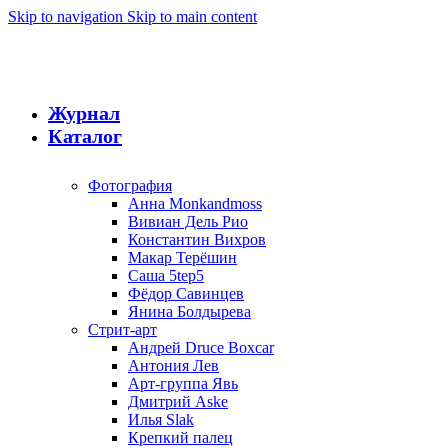
Skip to navigation
Skip to main content
Журнал
Каталог
Фотография
Анна Monkandmoss
Вивиан Дель Рио
Константин Вихров
Макар Терёшин
Саша 5tep5
Фёдор Савинцев
Янина Болдырева
Стрит-арт
Андрей Druce Boxcar
Антония Лев
Арт-группа Явь
Дмитрий Aske
Илья Slak
Крепкий палец