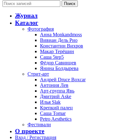
Поиск
Журнал
Каталог
Фотография
Анна Monkandmoss
Вивиан Дель Рио
Константин Вихров
Макар Терёшин
Саша 5tep5
Фёдор Савинцев
Янина Болдырева
Стрит-арт
Андрей Druce Boxcar
Антония Лев
Арт-группа Явь
Дмитрий Aske
Илья Slak
Крепкий палец
Саша Tomar
Petro Aesthetics
Фестивали
О проекте
Вход / Регистрация