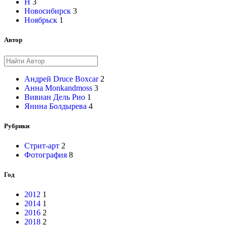
Н
3
Новосибирск
3
Ноябрьск
1
Автор
Андрей Druce Boxcar
2
Анна Monkandmoss
3
Вивиан Дель Рио
1
Янина Болдырева
4
Рубрики
Стрит-арт
2
Фотография
8
Год
2012
1
2014
1
2016
2
2018
2