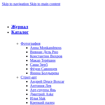
Skip to navigation
Skip to main content
Журнал
Каталог
Фотография
Анна Monkandmoss
Вивиан Дель Рио
Константин Вихров
Макар Терёшин
Саша 5tep5
Фёдор Савинцев
Янина Болдырева
Стрит-арт
Андрей Druce Boxcar
Антония Лев
Арт-группа Явь
Дмитрий Aske
Илья Slak
Крепкий палец