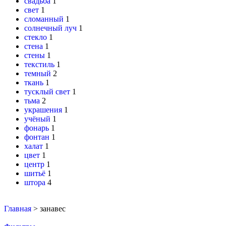
свадьба
1
свет
1
сломанный
1
солнечный луч
1
стекло
1
стена
1
стены
1
текстиль
1
темный
2
ткань
1
тусклый свет
1
тьма
2
украшения
1
учёный
1
фонарь
1
фонтан
1
халат
1
цвет
1
центр
1
шитьё
1
штора
4
Главная
>
занавес