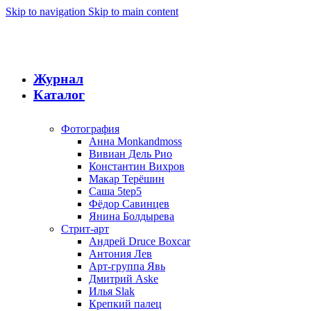
Skip to navigation
Skip to main content
Журнал
Каталог
Фотография
Анна Monkandmoss
Вивиан Дель Рио
Константин Вихров
Макар Терёшин
Саша 5tep5
Фёдор Савинцев
Янина Болдырева
Стрит-арт
Андрей Druce Boxcar
Антония Лев
Арт-группа Явь
Дмитрий Aske
Илья Slak
Крепкий палец