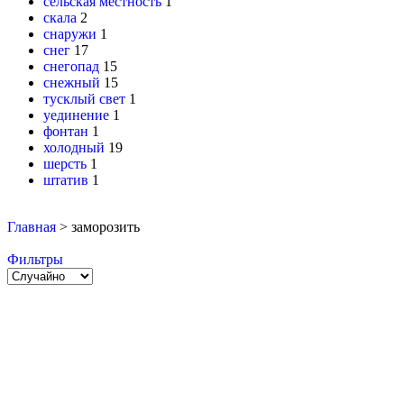
сельская местность
1
скала
2
снаружи
1
снег
17
снегопад
15
снежный
15
тусклый свет
1
уединение
1
фонтан
1
холодный
19
шерсть
1
штатив
1
Главная
>
заморозить
Фильтры