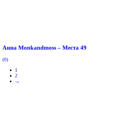
Анна Monkandmoss – Места 49
(0)
1
2
→