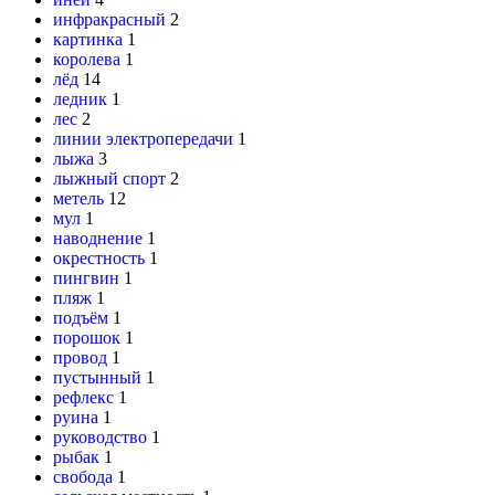
инфракрасный
2
картинка
1
королева
1
лёд
14
ледник
1
лес
2
линии электропередачи
1
лыжа
3
лыжный спорт
2
метель
12
мул
1
наводнение
1
окрестность
1
пингвин
1
пляж
1
подъём
1
порошок
1
провод
1
пустынный
1
рефлекс
1
руина
1
руководство
1
рыбак
1
свобода
1