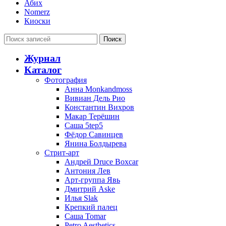
Абих
Nomerz
Киоски
Поиск
Журнал
Каталог
Фотография
Анна Monkandmoss
Вивиан Дель Рио
Константин Вихров
Макар Терёшин
Саша 5tep5
Фёдор Савинцев
Янина Болдырева
Стрит-арт
Андрей Druce Boxcar
Антония Лев
Арт-группа Явь
Дмитрий Aske
Илья Slak
Крепкий палец
Саша Tomar
Petro Aesthetics