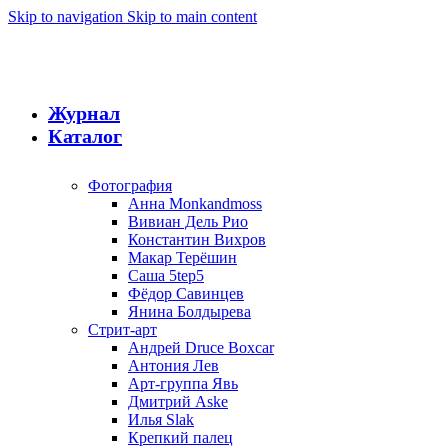
Skip to navigation
Skip to main content
Журнал
Каталог
Фотография
Анна Monkandmoss
Вивиан Дель Рио
Константин Вихров
Макар Терёшин
Саша 5tep5
Фёдор Савинцев
Янина Болдырева
Стрит-арт
Андрей Druce Boxcar
Антония Лев
Арт-группа Явь
Дмитрий Aske
Илья Slak
Крепкий палец