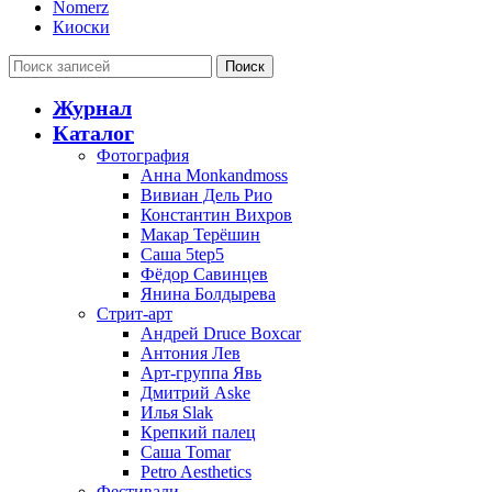
Nomerz
Киоски
Поиск
Журнал
Каталог
Фотография
Анна Monkandmoss
Вивиан Дель Рио
Константин Вихров
Макар Терёшин
Саша 5tep5
Фёдор Савинцев
Янина Болдырева
Стрит-арт
Андрей Druce Boxcar
Антония Лев
Арт-группа Явь
Дмитрий Aske
Илья Slak
Крепкий палец
Саша Tomar
Petro Aesthetics
Фестивали