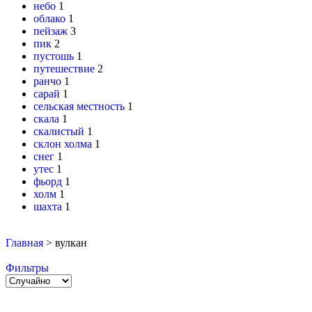
небо
1
облако
1
пейзаж
3
пик
2
пустошь
1
путешествие
2
ранчо
1
сарай
1
сельская местность
1
скала
1
скалистый
1
склон холма
1
снег
1
утес
1
фьорд
1
холм
1
шахта
1
Главная
>
вулкан
Фильтры