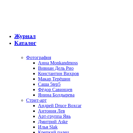
Журнал
Каталог
Фотография
Анна Monkandmoss
Вивиан Дель Рио
Константин Вихров
Макар Терёшин
Саша 5tep5
Фёдор Савинцев
Янина Болдырева
Стрит-арт
Андрей Druce Boxcar
Антония Лев
Арт-группа Явь
Дмитрий Aske
Илья Slak
Крепкий палец