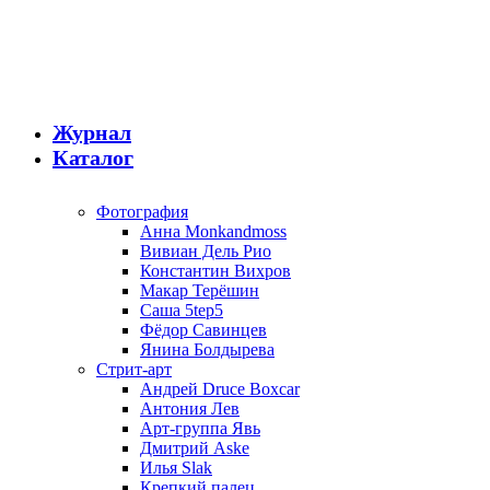
Журнал
Каталог
Фотография
Анна Monkandmoss
Вивиан Дель Рио
Константин Вихров
Макар Терёшин
Саша 5tep5
Фёдор Савинцев
Янина Болдырева
Стрит-арт
Андрей Druce Boxcar
Антония Лев
Арт-группа Явь
Дмитрий Aske
Илья Slak
Крепкий палец