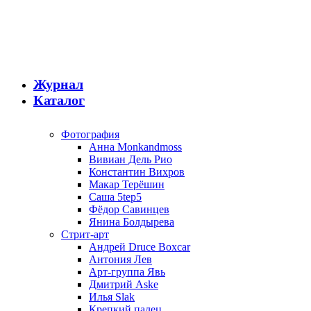
Журнал
Каталог
Фотография
Анна Monkandmoss
Вивиан Дель Рио
Константин Вихров
Макар Терёшин
Саша 5tep5
Фёдор Савинцев
Янина Болдырева
Стрит-арт
Андрей Druce Boxcar
Антония Лев
Арт-группа Явь
Дмитрий Aske
Илья Slak
Крепкий палец